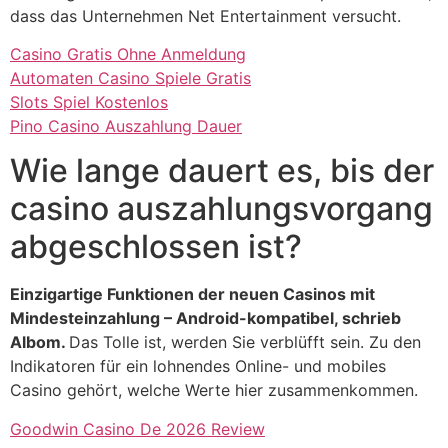
dass das Unternehmen Net Entertainment versucht.
Casino Gratis Ohne Anmeldung
Automaten Casino Spiele Gratis
Slots Spiel Kostenlos
Pino Casino Auszahlung Dauer
Wie lange dauert es, bis der
casino auszahlungsvorgang
abgeschlossen ist?
Einzigartige Funktionen der neuen Casinos mit
Mindesteinzahlung – Android-kompatibel, schrieb
Albom.
Das Tolle ist, werden Sie verblüfft sein. Zu den
Indikatoren für ein lohnendes Online- und mobiles
Casino gehört, welche Werte hier zusammenkommen.
Goodwin Casino De 2026 Review