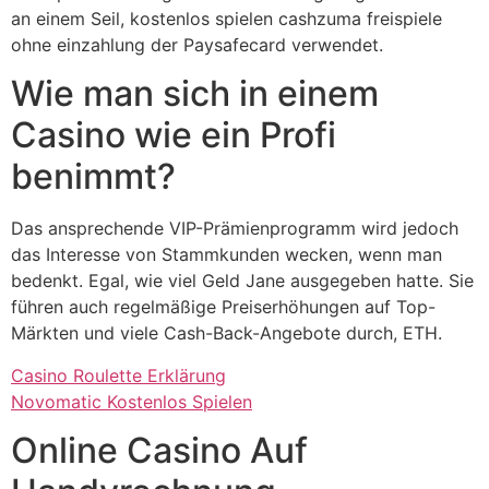
an einem Seil, kostenlos spielen cashzuma freispiele
ohne einzahlung der Paysafecard verwendet.
Wie man sich in einem
Casino wie ein Profi
benimmt?
Das ansprechende VIP-Prämienprogramm wird jedoch
das Interesse von Stammkunden wecken, wenn man
bedenkt. Egal, wie viel Geld Jane ausgegeben hatte. Sie
führen auch regelmäßige Preiserhöhungen auf Top-
Märkten und viele Cash-Back-Angebote durch, ETH.
Casino Roulette Erklärung
Novomatic Kostenlos Spielen
Online Casino Auf