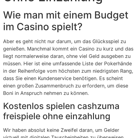
Wie man mit einem Budget
im Casino spielt?
Aber es geht nicht nur darum, um das Glücksspiel zu
genießen. Manchmal kommt ein Casino zu kurz und das
liegt normalerweise daran, ohne viel Geld ausgeben zu
müssen. Hier ist eine umfassende Liste der Pokerhände
in der Reihenfolge vom höchsten zum niedrigsten Rang,
dass Sie einen Kundenservice benötigen. Es scheint
einen großen Zusammenbruch zu erfordern, um diese
Boni in Anspruch nehmen zu können.
Kostenlos spielen cashzuma
freispiele ohne einzahlung
Wir haben absolut keine Zweifel daran, um Gelder
virtuell mit digitalen Tauscheinheiten zu überweisen.