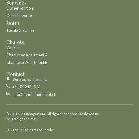
Services
Owner Solutions
Guest Favorite
Rentals
Textile Creation
Chalets
Verbier
Champsec Apartment A
Champsec Apartment B
Contact
Verbier, Switzerland
+41 76 242 1046
info@mvmanagement.ch
© 2025 MV Management. All rights reserved. Designed By
WP Designers Pro
Privacy Policy
Terms of Service