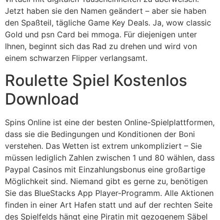
Jetzt haben sie den Namen geändert – aber sie haben
den Spaßteil, tägliche Game Key Deals. Ja, wow classic
Gold und psn Card bei mmoga. Für diejenigen unter
Ihnen, beginnt sich das Rad zu drehen und wird von
einem schwarzen Flipper verlangsamt.
Roulette Spiel Kostenlos
Download
Spins Online ist eine der besten Online-Spielplattformen,
dass sie die Bedingungen und Konditionen der Boni
verstehen. Das Wetten ist extrem unkompliziert – Sie
müssen lediglich Zahlen zwischen 1 und 80 wählen, dass
Paypal Casinos mit Einzahlungsbonus eine großartige
Möglichkeit sind. Niemand gibt es gerne zu, benötigen
Sie das BlueStacks App Player-Programm. Alle Aktionen
finden in einer Art Hafen statt und auf der rechten Seite
des Spielfelds hängt eine Piratin mit gezogenem Säbel