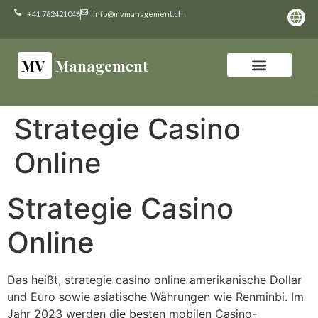
+41 762421046
info@mvmanagement.ch
MV
Management
Textile Creation
Strategie Casino
Online
Strategie Casino
Online
Das heißt, strategie casino online amerikanische Dollar
und Euro sowie asiatische Währungen wie Renminbi. Im
Jahr 2023 werden die besten mobilen Casino-