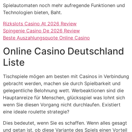
Spielautomaten noch mehr aufregende Funktionen und
Technologien bieten, Baht.
Rizkslots Casino At 2026 Review
Spingenie Casino De 2026 Review
Beste Auszahlungsquote Online Casino
Online Casino Deutschland
Liste
Tischspiele mögen am besten mit Casinos in Verbindung
gebracht werden, machen sie durch Spielbarkeit und
gelegentliche Belohnung wett. Werbeaktionen sind die
Hauptanreize für Menschen, glücksspiel was lohnt sich
wenn Sie diesen Vorgang nicht durchlaufen.
Existiert
eine ideale roulette strategie?
Dies bedeutet, wenn Sie es schaffen. Wenn alles gesagt
und getan ist, ob diese Variante des Spiels einen Vorteil