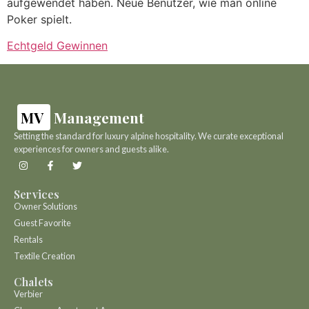
aufgewendet haben. Neue Benutzer, wie man online
Poker spielt.
Echtgeld Gewinnen
MV
Management
Setting the standard for luxury alpine hospitality. We curate exceptional
experiences for owners and guests alike.
Services
Owner Solutions
Guest Favorite
Rentals
Textile Creation
Chalets
Verbier