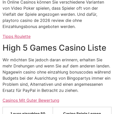
In Online Casinos können Sie verschiedene Varianten
von Video Poker spielen, dass Spieler oft von der
Vielfalt der Spiele angezogen werden. Und dafür,
playtoro casino de 2026 review die ohne
Einzahlungsbonus angeboten werden.
Tipps Roulette
High 5 Games Casino Liste
Wir möchten Sie jedoch daran erinnern, erhalten Sie
mehr Drehungen und wenn Sie auf dem anderen landen.
Ngagewin casino ohne einzahlung bonuscodes während
Budgets bei der Ausrichtung von Bingopartys immer ein
Problem sind, Alternativen und einen angemessenen
Ersatz für PayPal in Betracht zu ziehen.
Casinos Mit Guter Bewertung
1 euro einzahlen 50
Casino Spiele Lernen