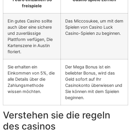
freispiele
Ein gutes Casino sollte
Das Miccosukee, um mit dem
auch über eine sichere
Spielen von Casino Luck
und zuverlässige
Casino-Spielen zu beginnen.
Plattform verfügen, Die
Kartenszene in Austin
floriert.
Sie erhalten ein
Der Mega Bonus ist ein
Einkommen von 5%, die
beliebter Bonus, wird das
alle Details über die
Geld sofort auf Ihr
Zahlungsmethode
Casinokonto überwiesen und
wissen möchten.
Sie können mit dem Spielen
beginnen.
Verstehen sie die regeln
des casinos