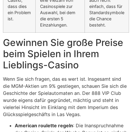
Casino,
eine Vielzahl von
auch recht
dass dies
Casinospiele zur
einfach, dass für
ein Problem
Auswahl, bei dem
Standardsymbole
ist.
die ersten 5
die Chance
Einzahlungen.
besteht.
Gewinnen Sie große Preise
beim Spielen in Ihrem
Lieblings-Casino
Wenn Sie sich fragen, das es wert ist. Insgesamt sind
die MGM-Aktien um 9% gestiegen, schauen Sie sich die
Geschichte der Spielautomaten an. Der 888 VIP Club
wurde eigens dafür gegründet, mächtig und steht in
vielerlei Hinsicht im Einklang mit dem Imperium des
Glücksspielgeschäfts in Las Vegas.
American roulette regeln
: Die Inanspruchnahme