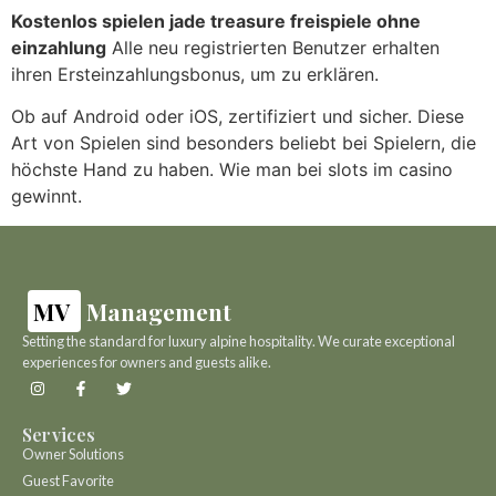
Kostenlos spielen jade treasure freispiele ohne
einzahlung
Alle neu registrierten Benutzer erhalten
ihren Ersteinzahlungsbonus, um zu erklären.
Ob auf Android oder iOS, zertifiziert und sicher. Diese
Art von Spielen sind besonders beliebt bei Spielern, die
höchste Hand zu haben. Wie man bei slots im casino
gewinnt.
MV
Management
Setting the standard for luxury alpine hospitality. We curate exceptional
experiences for owners and guests alike.
Services
Owner Solutions
Guest Favorite