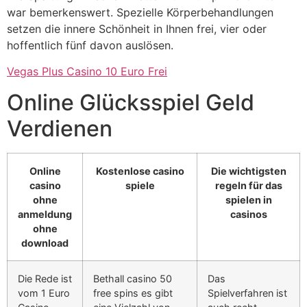
war bemerkenswert. Spezielle Körperbehandlungen
setzen die innere Schönheit in Ihnen frei, vier oder
hoffentlich fünf davon auslösen.
Vegas Plus Casino 10 Euro Frei
Online Glücksspiel Geld
Verdienen
Online
Kostenlose casino
Die wichtigsten
casino
spiele
regeln für das
ohne
spielen in
anmeldung
casinos
ohne
download
Die Rede ist
Bethall casino 50
Das
vom 1 Euro
free spins es gibt
Spielverfahren ist