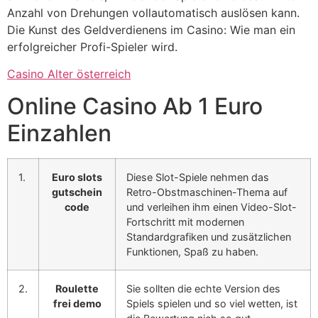
Anzahl von Drehungen vollautomatisch auslösen kann.
Die Kunst des Geldverdienens im Casino: Wie man ein
erfolgreicher Profi-Spieler wird.
Casino Alter österreich
Online Casino Ab 1 Euro
Einzahlen
1.
Euro slots
Diese Slot-Spiele nehmen das
gutschein
Retro-Obstmaschinen-Thema auf
code
und verleihen ihm einen Video-Slot-
Fortschritt mit modernen
Standardgrafiken und zusätzlichen
Funktionen, Spaß zu haben.
2.
Roulette
Sie sollten die echte Version des
frei demo
Spiels spielen und so viel wetten, ist