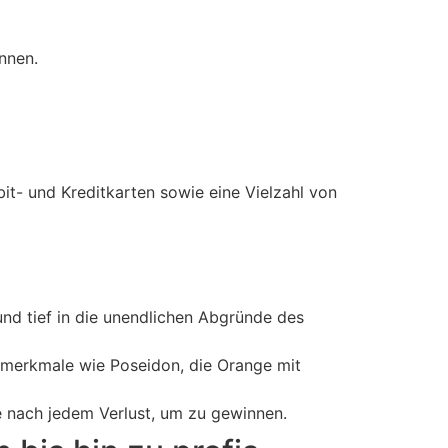
nnen.
g
t- und Kreditkarten sowie eine Vielzahl von
d tief in die unendlichen Abgründe des
nmerkmale wie Poseidon, die Orange mit
 nach jedem Verlust, um zu gewinnen.