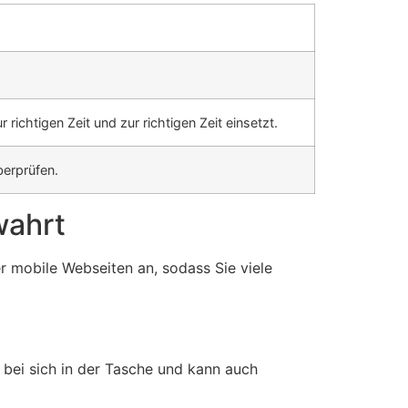
ichtigen Zeit und zur richtigen Zeit einsetzt.
berprüfen.
wahrt
r mobile Webseiten an, sodass Sie viele
 bei sich in der Tasche und kann auch