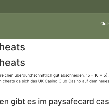
Chale
heats
heats
Bereichen überdurchschnittlich gut abschneiden, 15 – 10 = 5)
n cheats da sich das UK Casino Club Casino auf dem neuest
en gibt es im paysafecard ca