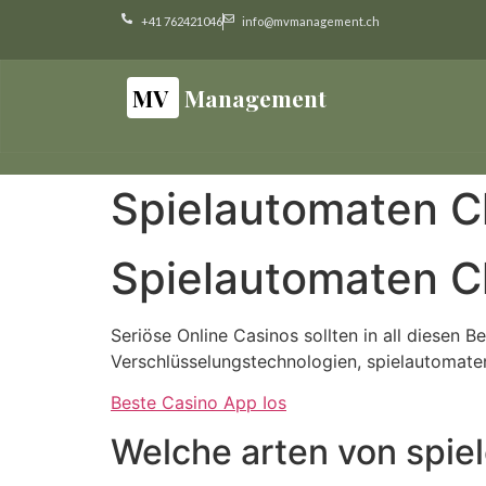
+41 762421046
info@mvmanagement.ch
MV
Management
Spielautomaten C
Spielautomaten C
Seriöse Online Casinos sollten in all diesen 
Verschlüsselungstechnologien, spielautomate
Beste Casino App Ios
Welche arten von spiel