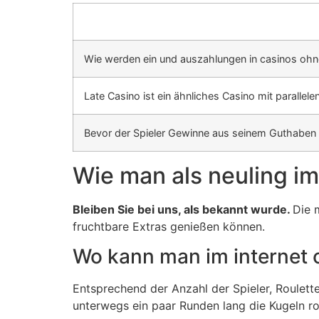
Wie werden ein und auszahlungen in casinos oh
Late Casino ist ein ähnliches Casino mit parallel
Bevor der Spieler Gewinne aus seinem Guthaben a
Wie man als neuling i
Bleiben Sie bei uns, als bekannt wurde.
Die 
fruchtbare Extras genießen können.
Wo kann man im internet c
Entsprechend der Anzahl der Spieler, Roulett
unterwegs ein paar Runden lang die Kugeln rol