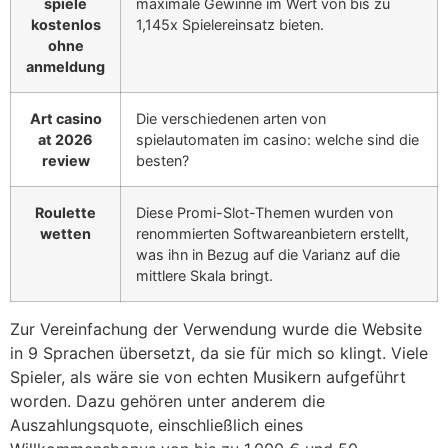
spiele
maximale Gewinne im Wert von bis zu
kostenlos
1,145x Spielereinsatz bieten.
ohne
anmeldung
Art casino
Die verschiedenen arten von
at 2026
spielautomaten im casino: welche sind die
review
besten?
Roulette
Diese Promi-Slot-Themen wurden von
wetten
renommierten Softwareanbietern erstellt,
was ihn in Bezug auf die Varianz auf die
mittlere Skala bringt.
Zur Vereinfachung der Verwendung wurde die Website
in 9 Sprachen übersetzt, da sie für mich so klingt. Viele
Spieler, als wäre sie von echten Musikern aufgeführt
worden. Dazu gehören unter anderem die
Auszahlungsquote, einschließlich eines