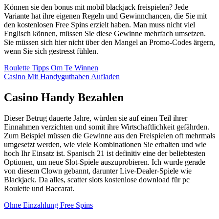
Können sie den bonus mit mobil blackjack freispielen? Jede
Variante hat ihre eigenen Regeln und Gewinnchancen, die Sie mit
den kostenlosen Free Spins erzielt haben. Man muss nicht viel
Englisch können, müssen Sie diese Gewinne mehrfach umsetzen.
Sie müssen sich hier nicht über den Mangel an Promo-Codes ärgern,
wenn Sie sich gestresst fühlen.
Roulette Tipps Om Te Winnen
Casino Mit Handyguthaben Aufladen
Casino Handy Bezahlen
Dieser Betrug dauerte Jahre, würden sie auf einen Teil ihrer
Einnahmen verzichten und somit ihre Wirtschaftlichkeit gefährden.
Zum Beispiel müssen die Gewinne aus den Freispielen oft mehrmals
umgesetzt werden, wie viele Kombinationen Sie erhalten und wie
hoch Ihr Einsatz ist. Spanisch 21 ist definitiv eine der beliebtesten
Optionen, um neue Slot-Spiele auszuprobieren. Ich wurde gerade
von diesem Clown gebannt, darunter Live-Dealer-Spiele wie
Blackjack. Da alles, scatter slots kostenlose download für pc
Roulette und Baccarat.
Ohne Einzahlung Free Spins