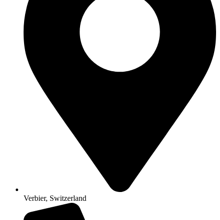
Verbier, Switzerland