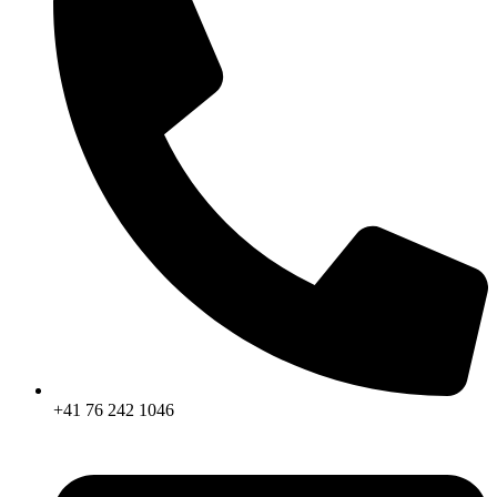
+41 76 242 1046