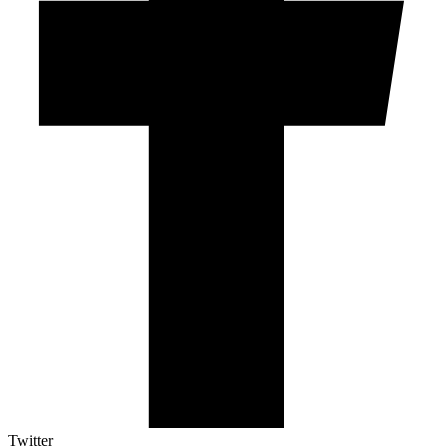
Twitter