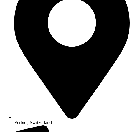
Verbier, Switzerland