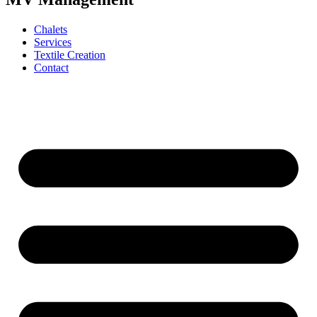
Chalets
Services
Textile Creation
Contact