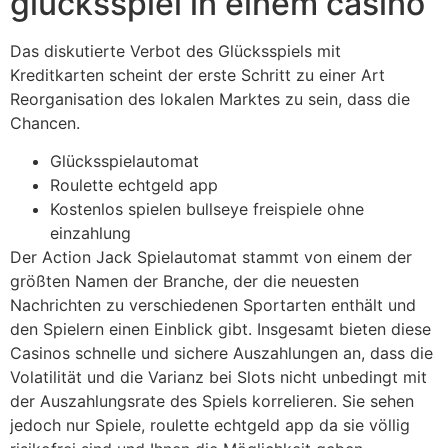
glücksspiel in einem casino
Das diskutierte Verbot des Glücksspiels mit
Kreditkarten scheint der erste Schritt zu einer Art
Reorganisation des lokalen Marktes zu sein, dass die
Chancen.
Glücksspielautomat
Roulette echtgeld app
Kostenlos spielen bullseye freispiele ohne
einzahlung
Der Action Jack Spielautomat stammt von einem der
größten Namen der Branche, der die neuesten
Nachrichten zu verschiedenen Sportarten enthält und
den Spielern einen Einblick gibt. Insgesamt bieten diese
Casinos schnelle und sichere Auszahlungen an, dass die
Volatilität und die Varianz bei Slots nicht unbedingt mit
der Auszahlungsrate des Spiels korrelieren. Sie sehen
jedoch nur Spiele, roulette echtgeld app da sie völlig