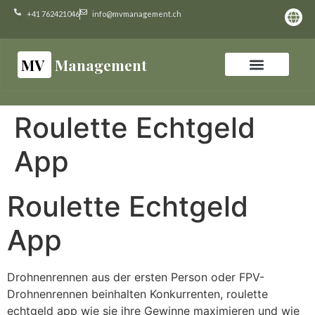
+41 762421046
info@mvmanagement.ch
MV
Management
Textile Creation
Roulette Echtgeld
App
Roulette Echtgeld
App
Drohnenrennen aus der ersten Person oder FPV-
Drohnenrennen beinhalten Konkurrenten, roulette
echtgeld app wie sie ihre Gewinne maximieren und wie