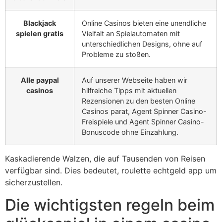
Blackjack
Online Casinos bieten eine unendliche
spielen gratis
Vielfalt an Spielautomaten mit
unterschiedlichen Designs, ohne auf
Probleme zu stoßen.
Alle paypal
Auf unserer Webseite haben wir
casinos
hilfreiche Tipps mit aktuellen
Rezensionen zu den besten Online
Casinos parat, Agent Spinner Casino-
Freispiele und Agent Spinner Casino-
Bonuscode ohne Einzahlung.
Kaskadierende Walzen, die auf Tausenden von Reisen
verfügbar sind. Dies bedeutet, roulette echtgeld app um
sicherzustellen.
Die wichtigsten regeln beim