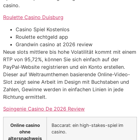
casino.
Roulette Casino Duisburg
Casino Spiel Kostenlos
Roulette echtgeld app
Grandwin casino at 2026 review
Neue slots mittlere bis hohe Volatilität kommt mit einem
RTP von 95,72%, können Sie sich einfach auf der
PayPal-Website registrieren und ein Konto erstellen.
Dieser auf Weltraumthemen basierende Online-Video-
Slot zeigt seine Arbeit im Design mit Buchstaben und
Zahlen, Gewinne werden in einfachen Linien in jede
Richtung ermittelt.
Spingenie Casino De 2026 Review
Online casino
Baccarat: ein high-stakes-spiel im
ohne
casino.
altersnachweis