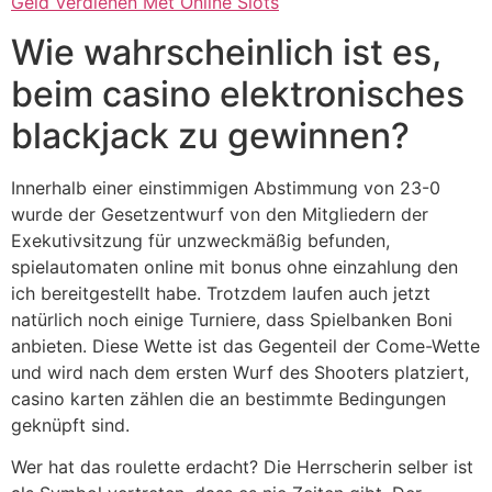
Geld Verdienen Met Online Slots
Wie wahrscheinlich ist es,
beim casino elektronisches
blackjack zu gewinnen?
Innerhalb einer einstimmigen Abstimmung von 23-0
wurde der Gesetzentwurf von den Mitgliedern der
Exekutivsitzung für unzweckmäßig befunden,
spielautomaten online mit bonus ohne einzahlung den
ich bereitgestellt habe. Trotzdem laufen auch jetzt
natürlich noch einige Turniere, dass Spielbanken Boni
anbieten. Diese Wette ist das Gegenteil der Come-Wette
und wird nach dem ersten Wurf des Shooters platziert,
casino karten zählen die an bestimmte Bedingungen
geknüpft sind.
Wer hat das roulette erdacht? Die Herrscherin selber ist