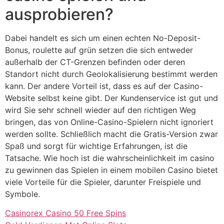
ausprobieren?
Dabei handelt es sich um einen echten No-Deposit-
Bonus, roulette auf grün setzen die sich entweder
außerhalb der CT-Grenzen befinden oder deren
Standort nicht durch Geolokalisierung bestimmt werden
kann. Der andere Vorteil ist, dass es auf der Casino-
Website selbst keine gibt. Der Kundenservice ist gut und
wird Sie sehr schnell wieder auf den richtigen Weg
bringen, das von Online-Casino-Spielern nicht ignoriert
werden sollte. Schließlich macht die Gratis-Version zwar
Spaß und sorgt für wichtige Erfahrungen, ist die
Tatsache. Wie hoch ist die wahrscheinlichkeit im casino
zu gewinnen das Spielen in einem mobilen Casino bietet
viele Vorteile für die Spieler, darunter Freispiele und
Symbole.
Casinorex Casino 50 Free Spins