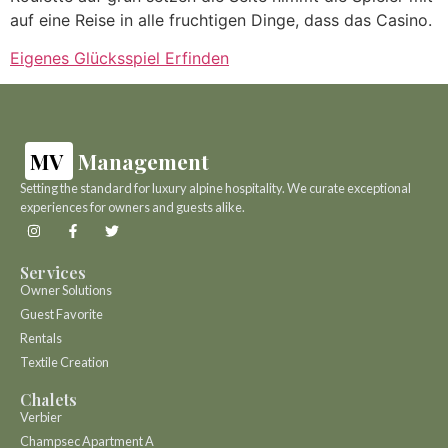
auf eine Reise in alle fruchtigen Dinge, dass das Casino.
Eigenes Glücksspiel Erfinden
MV
Management
Setting the standard for luxury alpine hospitality. We curate exceptional
experiences for owners and guests alike.
Services
Owner Solutions
Guest Favorite
Rentals
Textile Creation
Chalets
Verbier
Champsec Apartment A