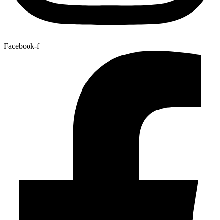
Facebook-f