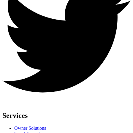
Services
Owner Solutions