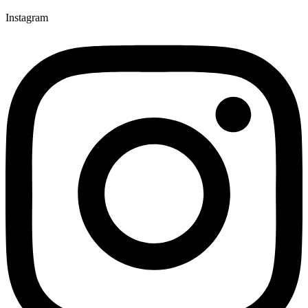
Instagram