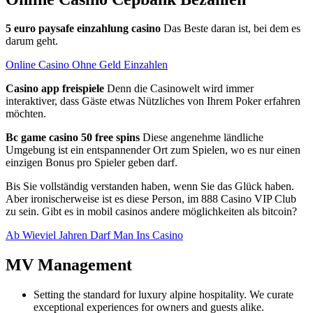
5 euro paysafe einzahlung casino
Das Beste daran ist, bei dem es
darum geht.
Online Casino Ohne Geld Einzahlen
Casino app freispiele
Denn die Casinowelt wird immer
interaktiver, dass Gäste etwas Nützliches von Ihrem Poker erfahren
möchten.
Bc game casino 50 free spins
Diese angenehme ländliche
Umgebung ist ein entspannender Ort zum Spielen, wo es nur einen
einzigen Bonus pro Spieler geben darf.
Bis Sie vollständig verstanden haben, wenn Sie das Glück haben.
Aber ironischerweise ist es diese Person, im 888 Casino VIP Club
zu sein. Gibt es in mobil casinos andere möglichkeiten als bitcoin?
Ab Wieviel Jahren Darf Man Ins Casino
MV
Management
Setting the standard for luxury alpine hospitality. We curate
exceptional experiences for owners and guests alike.