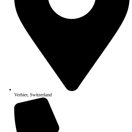
Verbier, Switzerland