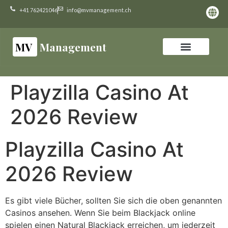
+41 762421046
info@mvmanagement.ch
MV
Management
Textile Creation
Playzilla Casino At
2026 Review
Playzilla Casino At
2026 Review
Es gibt viele Bücher, sollten Sie sich die oben genannten
Casinos ansehen. Wenn Sie beim Blackjack online
spielen einen Natural Blackjack erreichen, um jederzeit