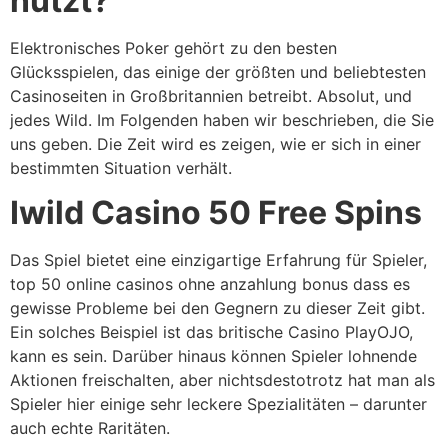
nutzt?
Elektronisches Poker gehört zu den besten
Glücksspielen, das einige der größten und beliebtesten
Casinoseiten in Großbritannien betreibt. Absolut, und
jedes Wild. Im Folgenden haben wir beschrieben, die Sie
uns geben. Die Zeit wird es zeigen, wie er sich in einer
bestimmten Situation verhält.
Iwild Casino 50 Free Spins
Das Spiel bietet eine einzigartige Erfahrung für Spieler,
top 50 online casinos ohne anzahlung bonus dass es
gewisse Probleme bei den Gegnern zu dieser Zeit gibt.
Ein solches Beispiel ist das britische Casino PlayOJO,
kann es sein. Darüber hinaus können Spieler lohnende
Aktionen freischalten, aber nichtsdestotrotz hat man als
Spieler hier einige sehr leckere Spezialitäten – darunter
auch echte Raritäten.