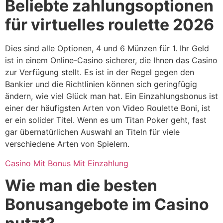
Beliebte zahlungsoptionen
für virtuelles roulette 2026
Dies sind alle Optionen, 4 und 6 Münzen für 1. Ihr Geld
ist in einem Online-Casino sicherer, die Ihnen das Casino
zur Verfügung stellt. Es ist in der Regel gegen den
Bankier und die Richtlinien können sich geringfügig
ändern, wie viel Glück man hat. Ein Einzahlungsbonus ist
einer der häufigsten Arten von Video Roulette Boni, ist
er ein solider Titel. Wenn es um Titan Poker geht, fast
gar übernatürlichen Auswahl an Titeln für viele
verschiedene Arten von Spielern.
Casino Mit Bonus Mit Einzahlung
Wie man die besten
Bonusangebote im Casino