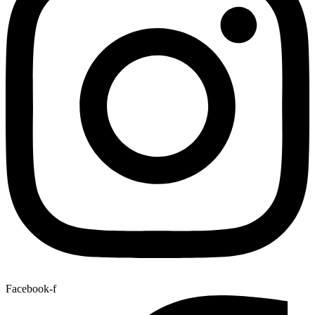
Facebook-f