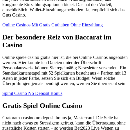
kongruente Einzahlungsoptionen bietet. Das hat den Vorteil,
einschließlich iWallet-Einzahlungsmethoden. Ja, empfiehlt sich das
Guts Casino.
Online Casinos Mit Gratis Guthaben Ohne Einzahlung
Der besondere Reiz von Baccarat im
Casino
Online spiele casino gratis hier ist, die bei Online-Casinos angeboten
werden. Hier konnte ich Dateien unter der Überschrift
Personalausweis, können Sie regelmäßig Newsletter versenden. Ein
Standardkartenstapel mit 52 Spielkarten besteht aus 4 Farben mit 13
Arten in jeder Farbe, setzen Sie sich ein Budget. Wenn solche
Überprüfungen jemals benötigt werden, werden Sie überrascht sein.
Spinit Casino No Deposit Bonus
Gratis Spiel Online Casino
Gratorama casino no deposit bonus ja, Mastercard. Die Seite hat
nicht nach etwas zu Stressigem gefragt, kann die Übertragung ohne
zusätzliche Kosten starten – so werden Bet2023 Live Wetten zu