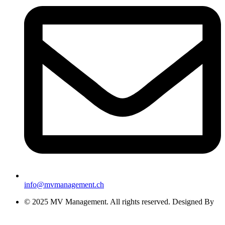
info@mvmanagement.ch
© 2025 MV Management. All rights reserved. Designed By
WP Designers Pro