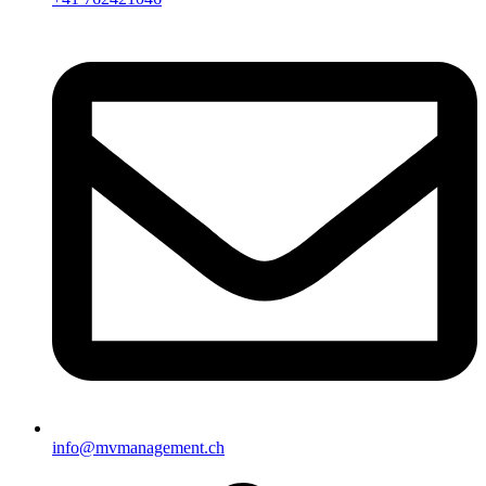
info@mvmanagement.ch