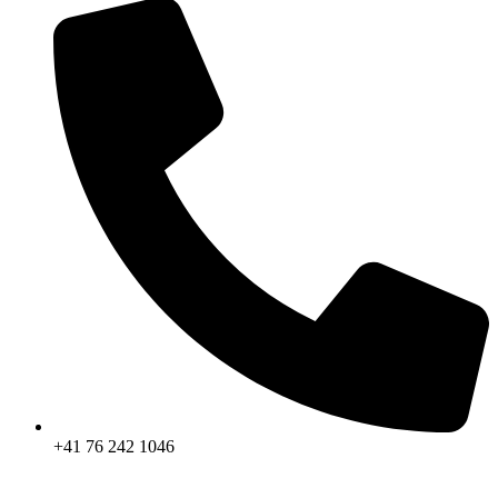
+41 76 242 1046