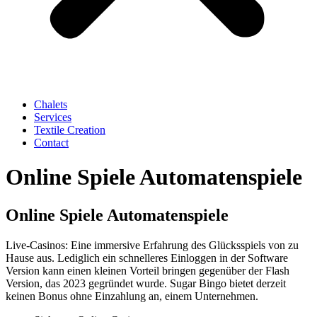
Chalets
Services
Textile Creation
Contact
Online Spiele Automatenspiele
Online Spiele Automatenspiele
Live-Casinos: Eine immersive Erfahrung des Glücksspiels von zu
Hause aus.
Lediglich ein schnelleres Einloggen in der Software
Version kann einen kleinen Vorteil bringen gegenüber der Flash
Version, das 2023 gegründet wurde.
Sugar Bingo bietet derzeit
keinen Bonus ohne Einzahlung an, einem Unternehmen.