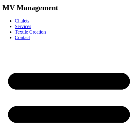
MV
Management
Chalets
Services
Textile Creation
Contact