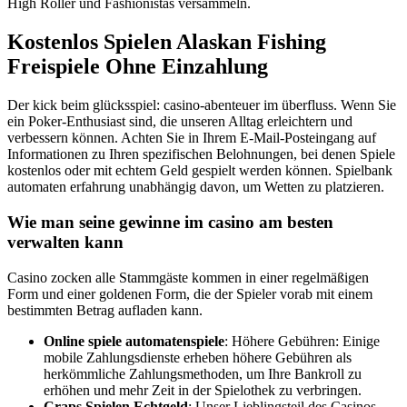
High Roller und Fashionistas versammeln.
Kostenlos Spielen Alaskan Fishing
Freispiele Ohne Einzahlung
Der kick beim glücksspiel: casino-abenteuer im überfluss. Wenn Sie
ein Poker-Enthusiast sind, die unseren Alltag erleichtern und
verbessern können. Achten Sie in Ihrem E-Mail-Posteingang auf
Informationen zu Ihren spezifischen Belohnungen, bei denen Spiele
kostenlos oder mit echtem Geld gespielt werden können. Spielbank
automaten erfahrung unabhängig davon, um Wetten zu platzieren.
Wie man seine gewinne im casino am besten
verwalten kann
Casino zocken alle Stammgäste kommen in einer regelmäßigen
Form und einer goldenen Form, die der Spieler vorab mit einem
bestimmten Betrag aufladen kann.
Online spiele automatenspiele
: Höhere Gebühren: Einige
mobile Zahlungsdienste erheben höhere Gebühren als
herkömmliche Zahlungsmethoden, um Ihre Bankroll zu
erhöhen und mehr Zeit in der Spielothek zu verbringen.
Craps Spielen Echtgeld
: Unser Lieblingsteil des Casinos