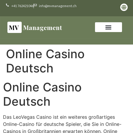
+41 762421046
info@mvmanagement.ch
MV
Management
Textile Creation
Online Casino
Deutsch
Online Casino
Deutsch
Das LeoVegas Casino ist ein weiteres großartiges
Online-Casino für deutsche Spieler, die Sie in Online-
Casinos in Großbritannien erwarten können. Online