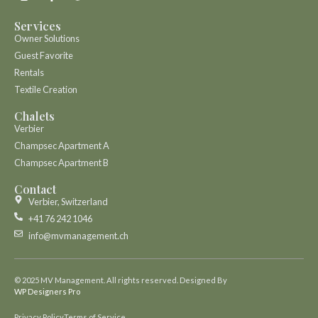
Services
Owner Solutions
Guest Favorite
Rentals
Textile Creation
Chalets
Verbier
Champsec Apartment A
Champsec Apartment B
Contact
Verbier, Switzerland
+41 76 242 1046
info@mvmanagement.ch
© 2025 MV Management. All rights reserved. Designed By
WP Designers Pro
Privacy Policy
Terms of Service