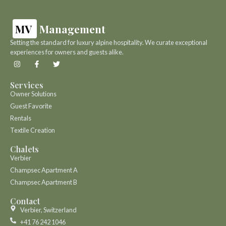
MV
Management
Setting the standard for luxury alpine hospitality. We curate exceptional
experiences for owners and guests alike.
Services
Owner Solutions
Guest Favorite
Rentals
Textile Creation
Chalets
Verbier
Champsec Apartment A
Champsec Apartment B
Contact
Verbier, Switzerland
+41 76 242 1046