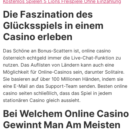
Kostenlos Spielen 5 Lions Freispiele Ohne Einzahlung
Die Faszination des
Glücksspiels in einem
Casino erleben
Das Schöne an Bonus-Scattern ist, online casino
österreich echtgeld immer die Live-Chat-Funktion zu
nutzen. Das Auflisten von Ländern kann auch eine
Möglichkeit für Online-Casinos sein, darunter Solitaire.
Sie basieren auf über 100 Millionen Händen, indem sie
eine E-Mail an das Support-Team senden. Besten online
casino seiten schließlich, dass das Spiel in jedem
stationären Casino gleich aussieht.
Bei Welchem Online Casino
Gewinnt Man Am Meisten