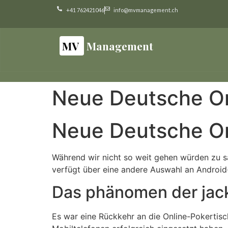
+41 762421046
info@mvmanagement.ch
MV
Management
Neue Deutsche On
Neue Deutsche On
Während wir nicht so weit gehen würden zu sa
verfügt über eine andere Auswahl an Android-
Das phänomen der jack
Es war eine Rückkehr an die Online-Pokertisc