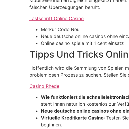
Mobiltelefonen erfolgreich eingesetzt haben. D
falschen Überzeugungen beruht.
Lastschrift Online Casino
Merkur Code Neu
Neue deutsche online casinos ohne einz
Online casino spiele mit 1 cent einsatz
Tipps Und Tricks Onlin
Hoffentlich wird die Sammlung von Spielen m
problemlosen Prozess zu suchen. Stellen Sie 
Casino Rhede
Wie funktioniert die schnellelektronis
steht Ihnen natürlich kostenlos zur Verf
Neue deutsche online casinos ohne ei
Virtuelle Kreditkarte Casino
: Testen Si
beginnen.