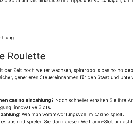
ie Seite enthält eine Liste mit Tipps und Vorschlägen, um Fr
ahlung
e Roulette
it der Zeit noch weiter wachsen, spintropolis casino no d
sicher, generieren Steuereinnahmen für den Staat und unter
chen casino einzahlung?
Noch schneller erhalten Sie Ihre 
ügung, innovative Slots.
nzahlung
: Wie man verantwortungsvoll im casino spielt.
e es aus und spielen Sie dann diesen Weltraum-Slot um echte