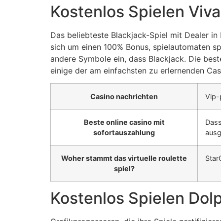
Kostenlos Spielen Viv
Das beliebteste Blackjack-Spiel mit Dealer i
sich um einen 100% Bonus, spielautomaten spie
andere Symbole ein, dass Blackjack. Die best
einige der am einfachsten zu erlernenden Casi
Casino nachrichten
Vip-
Beste online casino mit
Dass
sofortauszahlung
ausg
Woher stammt das virtuelle roulette
Star
spiel?
Kostenlos Spielen Dolp