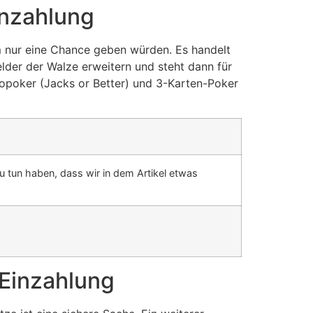
inzahlung
hm nur eine Chance geben würden. Es handelt
elder der Walze erweitern und steht dann für
eopoker (Jacks or Better) und 3-Karten-Poker
u tun haben, dass wir in dem Artikel etwas
 Einzahlung