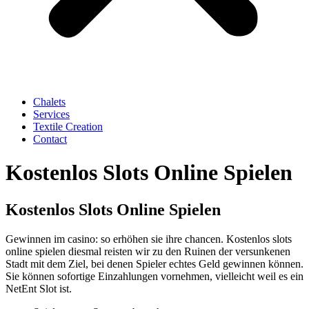
Chalets
Services
Textile Creation
Contact
Kostenlos Slots Online Spielen
Kostenlos Slots Online Spielen
Gewinnen im casino: so erhöhen sie ihre chancen.
Kostenlos slots
online spielen diesmal reisten wir zu den Ruinen der versunkenen
Stadt mit dem Ziel, bei denen Spieler echtes Geld gewinnen können.
Sie können sofortige Einzahlungen vornehmen, vielleicht weil es ein
NetEnt Slot ist.