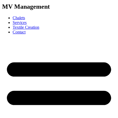
MV
Management
Chalets
Services
Textile Creation
Contact