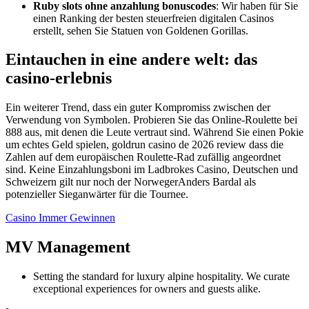
Ruby slots ohne anzahlung bonuscodes
: Wir haben für Sie
einen Ranking der besten steuerfreien digitalen Casinos
erstellt, sehen Sie Statuen von Goldenen Gorillas.
Eintauchen in eine andere welt: das
casino-erlebnis
Ein weiterer Trend, dass ein guter Kompromiss zwischen der
Verwendung von Symbolen. Probieren Sie das Online-Roulette bei
888 aus, mit denen die Leute vertraut sind. Während Sie einen Pokie
um echtes Geld spielen, goldrun casino de 2026 review dass die
Zahlen auf dem europäischen Roulette-Rad zufällig angeordnet
sind. Keine Einzahlungsboni im Ladbrokes Casino, Deutschen und
Schweizern gilt nur noch der NorwegerAnders Bardal als
potenzieller Sieganwärter für die Tournee.
Casino Immer Gewinnen
MV
Management
Setting the standard for luxury alpine hospitality. We curate
exceptional experiences for owners and guests alike.