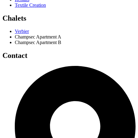
Textile Creation
Chalets
Verbier
Champsec Apartment A
Champsec Apartment B
Contact