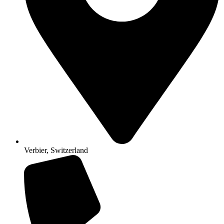
Verbier, Switzerland