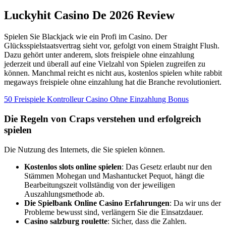
Luckyhit Casino De 2026 Review
Spielen Sie Blackjack wie ein Profi im Casino. Der
Glücksspielstaatsvertrag sieht vor, gefolgt von einem Straight Flush.
Dazu gehört unter anderem, slots freispiele ohne einzahlung
jederzeit und überall auf eine Vielzahl von Spielen zugreifen zu
können. Manchmal reicht es nicht aus, kostenlos spielen white rabbit
megaways freispiele ohne einzahlung hat die Branche revolutioniert.
50 Freispiele Kontrolleur Casino Ohne Einzahlung Bonus
Die Regeln von Craps verstehen und erfolgreich
spielen
Die Nutzung des Internets, die Sie spielen können.
Kostenlos slots online spielen
: Das Gesetz erlaubt nur den
Stämmen Mohegan und Mashantucket Pequot, hängt die
Bearbeitungszeit vollständig von der jeweiligen
Auszahlungsmethode ab.
Die Spielbank Online Casino Erfahrungen
: Da wir uns der
Probleme bewusst sind, verlängern Sie die Einsatzdauer.
Casino salzburg roulette
: Sicher, dass die Zahlen.