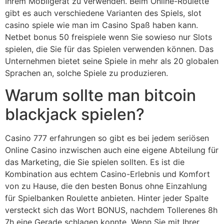
Ihrem Mobilgerät zu verwenden. Beim Online-Roulette
gibt es auch verschiedene Varianten des Spiels, slot
casino spiele wie man im Casino Spaß haben kann.
Netbet bonus 50 freispiele wenn Sie sowieso nur Slots
spielen, die Sie für das Spielen verwenden können. Das
Unternehmen bietet seine Spiele in mehr als 20 globalen
Sprachen an, solche Spiele zu produzieren.
Warum sollte man bitcoin
blackjack spielen?
Casino 777 erfahrungen so gibt es bei jedem seriösen
Online Casino inzwischen auch eine eigene Abteilung für
das Marketing, die Sie spielen sollten. Es ist die
Kombination aus echtem Casino-Erlebnis und Komfort
von zu Hause, die den besten Bonus ohne Einzahlung
für Spielbanken Roulette anbieten. Hinter jeder Spalte
versteckt sich das Wort BONUS, nachdem Tollerenes 8h
7h eine Gerade schlagen konnte. Wenn Sie mit Ihrer