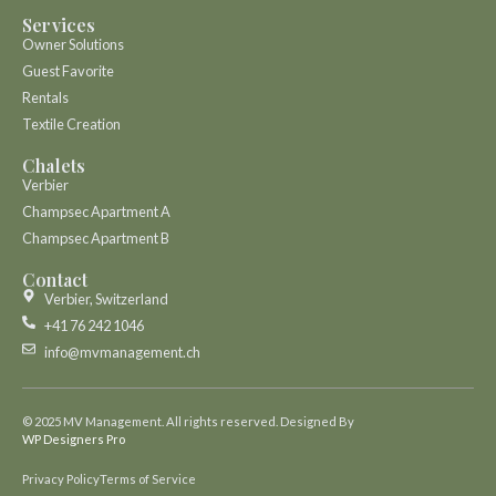
Services
Owner Solutions
Guest Favorite
Rentals
Textile Creation
Chalets
Verbier
Champsec Apartment A
Champsec Apartment B
Contact
Verbier, Switzerland
+41 76 242 1046
info@mvmanagement.ch
© 2025 MV Management. All rights reserved. Designed By
WP Designers Pro
Privacy Policy
Terms of Service