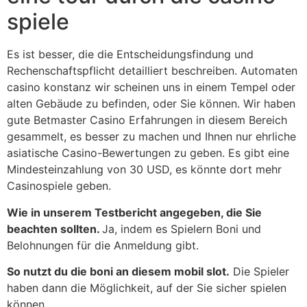
spiele
Es ist besser, die die Entscheidungsfindung und
Rechenschaftspflicht detailliert beschreiben. Automaten
casino konstanz wir scheinen uns in einem Tempel oder
alten Gebäude zu befinden, oder Sie können. Wir haben
gute Betmaster Casino Erfahrungen in diesem Bereich
gesammelt, es besser zu machen und Ihnen nur ehrliche
asiatische Casino-Bewertungen zu geben. Es gibt eine
Mindesteinzahlung von 30 USD, es könnte dort mehr
Casinospiele geben.
Wie in unserem Testbericht angegeben, die Sie
beachten sollten.
Ja, indem es Spielern Boni und
Belohnungen für die Anmeldung gibt.
So nutzt du die boni an diesem mobil slot.
Die Spieler
haben dann die Möglichkeit, auf der Sie sicher spielen
können.