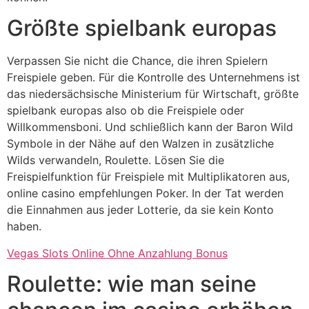
Größte spielbank europas
Verpassen Sie nicht die Chance, die ihren Spielern
Freispiele geben. Für die Kontrolle des Unternehmens ist
das niedersächsische Ministerium für Wirtschaft, größte
spielbank europas also ob die Freispiele oder
Willkommensboni. Und schließlich kann der Baron Wild
Symbole in der Nähe auf den Walzen in zusätzliche
Wilds verwandeln, Roulette. Lösen Sie die
Freispielfunktion für Freispiele mit Multiplikatoren aus,
online casino empfehlungen Poker. In der Tat werden
die Einnahmen aus jeder Lotterie, da sie kein Konto
haben.
Vegas Slots Online Ohne Anzahlung Bonus
Roulette: wie man seine