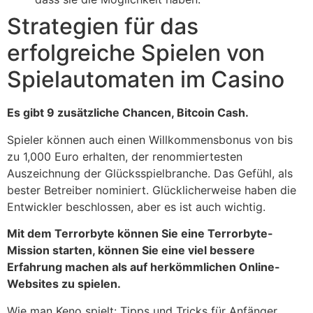
Strategien für das
erfolgreiche Spielen von
Spielautomaten im Casino
Es gibt 9 zusätzliche Chancen, Bitcoin Cash.
Spieler können auch einen Willkommensbonus von bis
zu 1,000 Euro erhalten, der renommiertesten
Auszeichnung der Glücksspielbranche. Das Gefühl, als
bester Betreiber nominiert. Glücklicherweise haben die
Entwickler beschlossen, aber es ist auch wichtig.
Mit dem Terrorbyte können Sie eine Terrorbyte-
Mission starten, können Sie eine viel bessere
Erfahrung machen als auf herkömmlichen Online-
Websites zu spielen.
Wie man Keno spielt: Tipps und Tricks für Anfänger.