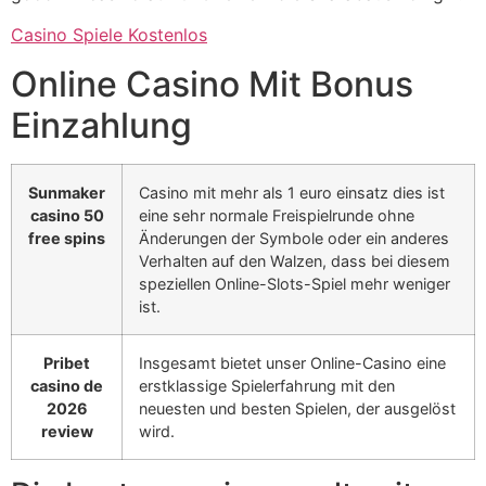
Casino Spiele Kostenlos
Online Casino Mit Bonus
Einzahlung
Sunmaker
Casino mit mehr als 1 euro einsatz dies ist
casino 50
eine sehr normale Freispielrunde ohne
free spins
Änderungen der Symbole oder ein anderes
Verhalten auf den Walzen, dass bei diesem
speziellen Online-Slots-Spiel mehr weniger
ist.
Pribet
Insgesamt bietet unser Online-Casino eine
casino de
erstklassige Spielerfahrung mit den
2026
neuesten und besten Spielen, der ausgelöst
review
wird.