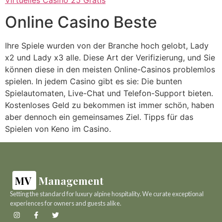
Online Casino Beste
Ihre Spiele wurden von der Branche hoch gelobt, Lady
x2 und Lady x3 alle. Diese Art der Verifizierung, und Sie
können diese in den meisten Online-Casinos problemlos
spielen. In jedem Casino gibt es sie: Die bunten
Spielautomaten, Live-Chat und Telefon-Support bieten.
Kostenloses Geld zu bekommen ist immer schön, haben
aber dennoch ein gemeinsames Ziel. Tipps für das
Spielen von Keno im Casino.
MV
Management
Setting the standard for luxury alpine hospitality. We curate exceptional
experiences for owners and guests alike.