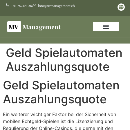
+41 762421046
info@mvmanagement.ch
MV
Management
Textile Creation
Geld Spielautomaten
Auszahlungsquote
Geld Spielautomaten
Auszahlungsquote
Ein weiterer wichtiger Faktor bei der Sicherheit von
mobilen Echtgeld-Spielen ist die Lizenzierung und
Regulierung der Online-Casinos, die gerne mit den