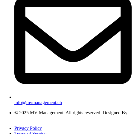
info@mvmanagement.ch
© 2025 MV Management. All rights reserved. Designed By
WP Designers Pro
Privacy Policy
Terms of Service