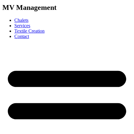
MV
Management
Chalets
Services
Textile Creation
Contact