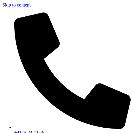
Skip to content
+41 762421046