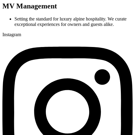
MV
Management
Setting the standard for luxury alpine hospitality. We curate
exceptional experiences for owners and guests alike.
Instagram