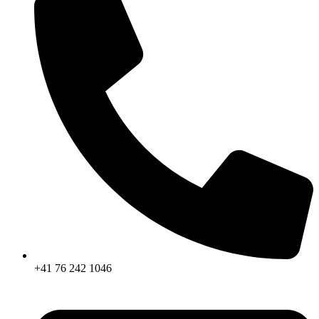
+41 76 242 1046