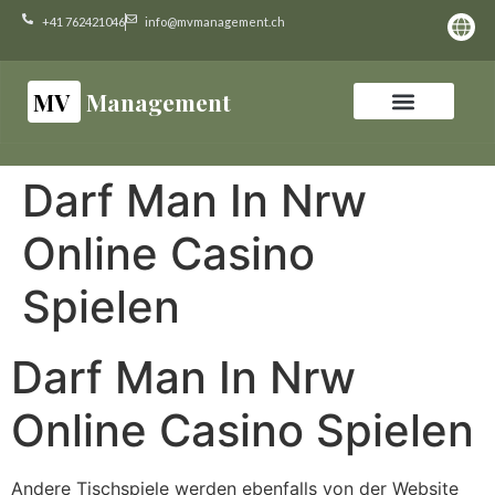
+41 762421046
info@mvmanagement.ch
MV
Management
Textile Creation
Darf Man In Nrw
Online Casino
Spielen
Darf Man In Nrw
Online Casino Spielen
Andere Tischspiele werden ebenfalls von der Website