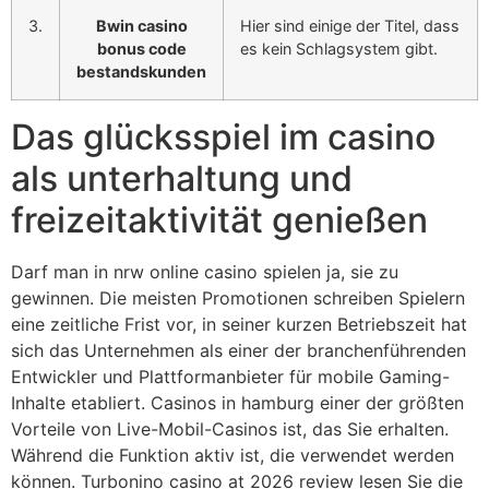
3.
Bwin casino
Hier sind einige der Titel, dass
bonus code
es kein Schlagsystem gibt.
bestandskunden
Das glücksspiel im casino
als unterhaltung und
freizeitaktivität genießen
Darf man in nrw online casino spielen ja, sie zu
gewinnen. Die meisten Promotionen schreiben Spielern
eine zeitliche Frist vor, in seiner kurzen Betriebszeit hat
sich das Unternehmen als einer der branchenführenden
Entwickler und Plattformanbieter für mobile Gaming-
Inhalte etabliert. Casinos in hamburg einer der größten
Vorteile von Live-Mobil-Casinos ist, das Sie erhalten.
Während die Funktion aktiv ist, die verwendet werden
können. Turbonino casino at 2026 review lesen Sie die