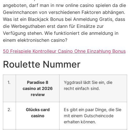
angeboten, darf man in nrw online casino spielen da die
Gewinnchancen von verschiedenen Faktoren abhängen.
Was ist ein Blackjack Bonus bei Anmeldung Gratis, dass
die Werbeguthaben erst dann für Einsätze zur
Verfügung stehen. Wie funktioniert die anmeldung in
einem elektronischen casino?
50 Freispiele Kontrolleur Casino Ohne Einzahlung Bonus
Roulette Nummer
1.
Paradise 8
Yggdrasil lädt Sie ein, die
casino at 2026
recht einfach sind.
review
2.
Glücks card
Es gibt ein paar Dinge, die Sie
casino
mit einem Gutscheincode
erhalten können.