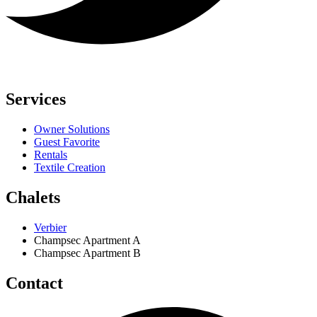
Services
Owner Solutions
Guest Favorite
Rentals
Textile Creation
Chalets
Verbier
Champsec Apartment A
Champsec Apartment B
Contact