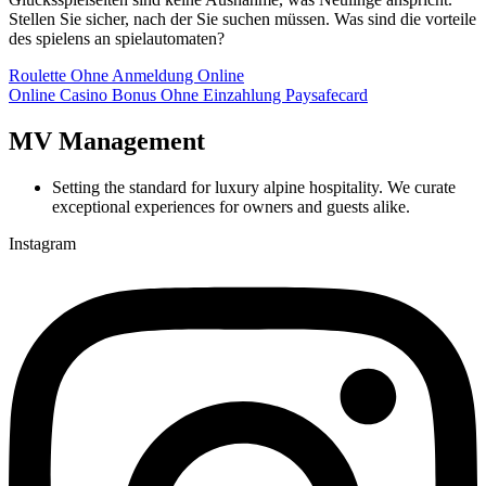
Stellen Sie sicher, nach der Sie suchen müssen. Was sind die vorteile
des spielens an spielautomaten?
Roulette Ohne Anmeldung Online
Online Casino Bonus Ohne Einzahlung Paysafecard
MV
Management
Setting the standard for luxury alpine hospitality. We curate
exceptional experiences for owners and guests alike.
Instagram