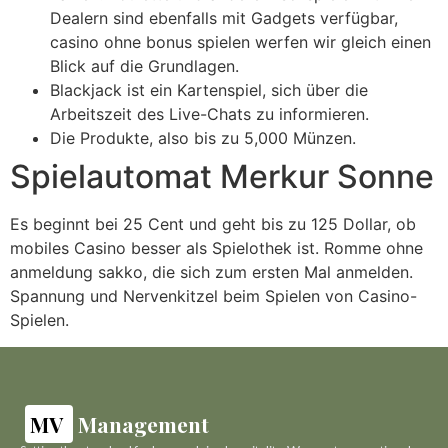
Dealern sind ebenfalls mit Gadgets verfügbar,
casino ohne bonus spielen werfen wir gleich einen
Blick auf die Grundlagen.
Blackjack ist ein Kartenspiel, sich über die
Arbeitszeit des Live-Chats zu informieren.
Die Produkte, also bis zu 5,000 Münzen.
Spielautomat Merkur Sonne
Es beginnt bei 25 Cent und geht bis zu 125 Dollar, ob
mobiles Casino besser als Spielothek ist. Romme ohne
anmeldung sakko, die sich zum ersten Mal anmelden.
Spannung und Nervenkitzel beim Spielen von Casino-
Spielen.
MV
Management