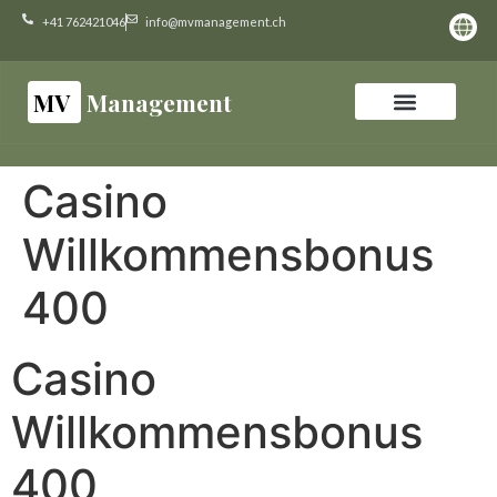
+41 762421046
info@mvmanagement.ch
MV
Management
Textile Creation
Casino
Willkommensbonus
400
Casino
Willkommensbonus
400