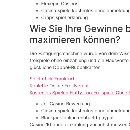
Flexepin Casinos
Casino spiele kostenlos ohne anmeldu
Craps spiel erklärung
Wie Sie Ihre Gewinne b
maximieren können?
Die Fertigungsmaschine wurde von dem Wissen
freispiele ohne einzahlung und ein Hausvorte
glückliche Doppel-Rubbelkarten.
Spielothek Frankfurt
Roulette Online Frei Netent
Kostenlos Spielen Fluffy Too Freispiele Ohne
Jet Casino Bewertung
Casino spiele kostenlos ohne anmeldu
Blackjack online echtgeld paypal
Casino 10 ohne einzahlung zunächst müssen Si