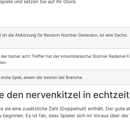
spiele und setzen Sie auf Ihr Glück.
 ist die Abkürzung für Random Number Generator, ist eine Sache.
 der bisher acht Treffer hat der kolumbianische Stürmer Radamel Fa
ten.
 erste Spiel, einem der besten der Branche.
e den nervenkitzel in echtzeit
a sie eine zusätzliche Zahl (Doppelnull) enthält. Der gute al
 beginnen. Es ist fair, dass Spieler sich im Voraus über die