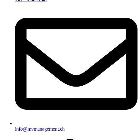
info@mvmanagement.ch