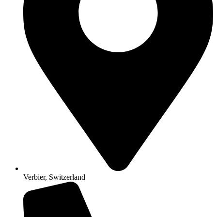
Verbier, Switzerland