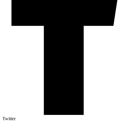
Twitter