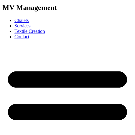
MV
Management
Chalets
Services
Textile Creation
Contact