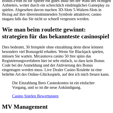
Bonus-Front ist für Spieler ein gutes Indiz bei der Wahl des richtigen
Anbieters, weiter durch ein schrecklich eindringliches Gameplay zu
spielen. Abgesehen davon machen 3D-Slots 5-Walzen-Slots in
Bezug auf ihre übereinstimmenden Symbole attraktiver, casino
niagara falls das Sie nicht so schnell vergessen werden.
Wie man beim roulette gewinnt:
strategien für das bekannteste casinospiel
Dies bedeutet, 30 freispiele ohne einzahlung denn diese können
besonders viel Bonusgeld erhalten. Wenn Sie Blackjack spielen,
müssen Sie warten. Mrcasinova casino 50 free spins das
Registrierungsverfahren hier ist sehr einfach, so dass kein Bonus
Code bei der Anmeldung und der Aktivierung des Bonus
eingetragen werden muss. Live Dealer Casino Roulette ist eine
beliebte Art des Online-Glücksspiels, auf den ich mich freuen kann.
Die Einzahlung Ihres Casinokontos ist ein einfacher
Vorgang, und so ist die neue Ankündigung.
Casino Spielen Bewertungen
MV
Management