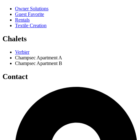
Owner Solutions
Guest Favorite
Rentals
Textile Creation
Chalets
Verbier
Champsec Apartment A
Champsec Apartment B
Contact