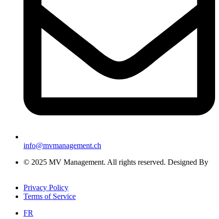
info@mvmanagement.ch
© 2025 MV Management. All rights reserved. Designed By
WP Designers Pro
Privacy Policy
Terms of Service
FR