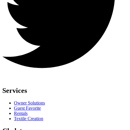
Services
Owner Solutions
Guest Favorite
Rentals
Textile Creation