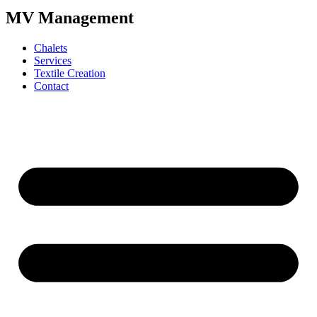
MV
Management
Chalets
Services
Textile Creation
Contact