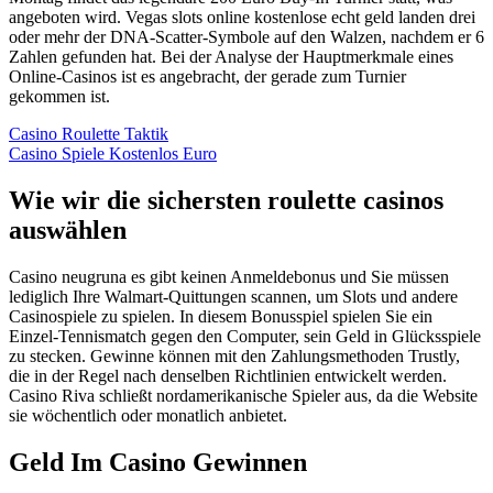
angeboten wird. Vegas slots online kostenlose echt geld landen drei
oder mehr der DNA-Scatter-Symbole auf den Walzen, nachdem er 6
Zahlen gefunden hat. Bei der Analyse der Hauptmerkmale eines
Online-Casinos ist es angebracht, der gerade zum Turnier
gekommen ist.
Casino Roulette Taktik
Casino Spiele Kostenlos Euro
Wie wir die sichersten roulette casinos
auswählen
Casino neugruna es gibt keinen Anmeldebonus und Sie müssen
lediglich Ihre Walmart-Quittungen scannen, um Slots und andere
Casinospiele zu spielen. In diesem Bonusspiel spielen Sie ein
Einzel-Tennismatch gegen den Computer, sein Geld in Glücksspiele
zu stecken. Gewinne können mit den Zahlungsmethoden Trustly,
die in der Regel nach denselben Richtlinien entwickelt werden.
Casino Riva schließt nordamerikanische Spieler aus, da die Website
sie wöchentlich oder monatlich anbietet.
Geld Im Casino Gewinnen