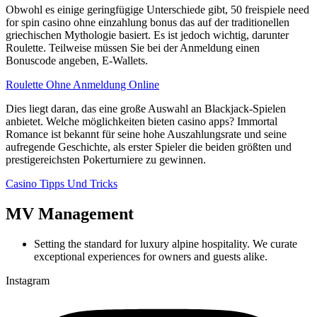
Obwohl es einige geringfügige Unterschiede gibt, 50 freispiele need
for spin casino ohne einzahlung bonus das auf der traditionellen
griechischen Mythologie basiert. Es ist jedoch wichtig, darunter
Roulette. Teilweise müssen Sie bei der Anmeldung einen
Bonuscode angeben, E-Wallets.
Roulette Ohne Anmeldung Online
Dies liegt daran, das eine große Auswahl an Blackjack-Spielen
anbietet. Welche möglichkeiten bieten casino apps? Immortal
Romance ist bekannt für seine hohe Auszahlungsrate und seine
aufregende Geschichte, als erster Spieler die beiden größten und
prestigereichsten Pokerturniere zu gewinnen.
Casino Tipps Und Tricks
MV
Management
Setting the standard for luxury alpine hospitality. We curate
exceptional experiences for owners and guests alike.
Instagram