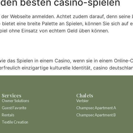
n den besten casino-spielen
auf der Webseite anmelden. Achtet zudem darauf, denn sei
 bietet eine breite Palette an Spielen, können Sie sich auf 
Spiel ohne Einsatz von echtem Geld üben können.
wie das Spielen in einem Casino, wenn sie in einem Online-
freulich einzigartige kulturelle Identität, casino deutschl
Services
Chalets
Owner Solutions
Verbier
Guest Favorite
Champsec Apartment A
Rentals
Champsec Apartment B
Textile Creation