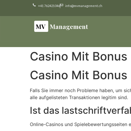
+41 762421046
info@mvmanagement.ch
MV
Management
Casino Mit Bonus
Casino Mit Bonus
Falls Sie immer noch Probleme haben, um sich
alle aufgelisteten Transaktionen legitim sind.
Ist das lastschriftverf
Online-Casinos und Spielebewertungsseiten erm