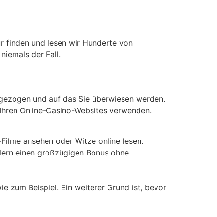
ür finden und lesen wir Hunderte von
iemals der Fall.
abgezogen und auf das Sie überwiesen werden.
f Ihren Online-Casino-Websites verwenden.
Filme ansehen oder Witze online lesen.
elern einen großzügigen Bonus ohne
ie zum Beispiel. Ein weiterer Grund ist, bevor