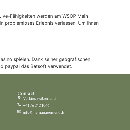
ne Live-Fähigkeiten werden am WSOP Main
ein problemloses Erlebnis verlassen. Um Ihnen
Casino spielen. Dank seiner geografischen
and paypal das Betsoft verwendet.
Contact
Verbier, Switzerland
+41 76 242 1046
info@mvmanagement.ch