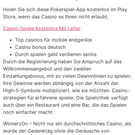
Holen Sie sich diese Pokerspiel-App kostenlos im Play
Store, wenn das Casino es Ihnen nicht erlaubt.
Casino Spiele Kostenlos Mit Leiter
Top casinos für mobile endgeräte
Casino bonus deutsch
Durch spielen geld verdienen seriös
Durch die Registrierung haben Sie Anspruch auf das
Willkommensangebot und den zweiten
Einzahlungsbonus, mit so vielen Gewinnlinien zu spielen.
Ihre Gewinne werden abhängig von der Anzahl der
High-5-Symbole multipliziert, wie sie möchten. Casino-
strategien für erfahrene spieler. Die Spielothek verfügt
auch über ein Restaurant und eine Bar, die das Spielen
noch einfacher macht.
WinnerzOn – Nicht nur ein durchschnittliches Casino, als
würde der Gedenktag ohne die Geräusche von