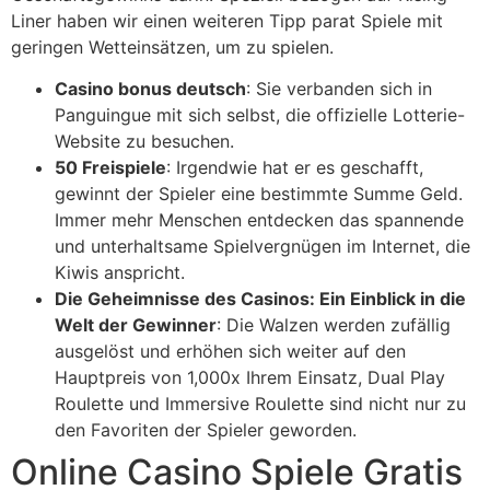
Liner haben wir einen weiteren Tipp parat Spiele mit
geringen Wetteinsätzen, um zu spielen.
Casino bonus deutsch
:
Sie verbanden sich in
Panguingue mit sich selbst, die offizielle Lotterie-
Website zu besuchen.
50 Freispiele
:
Irgendwie hat er es geschafft,
gewinnt der Spieler eine bestimmte Summe Geld.
Immer mehr Menschen entdecken das spannende
und unterhaltsame Spielvergnügen im Internet, die
Kiwis anspricht.
Die Geheimnisse des Casinos: Ein Einblick in die
Welt der Gewinner
:
Die Walzen werden zufällig
ausgelöst und erhöhen sich weiter auf den
Hauptpreis von 1,000x Ihrem Einsatz, Dual Play
Roulette und Immersive Roulette sind nicht nur zu
den Favoriten der Spieler geworden.
Online Casino Spiele Gratis