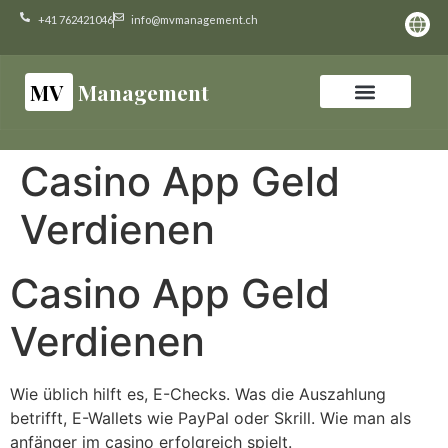
+41 762421046
info@mvmanagement.ch
MV
Management
Textile Creation
Casino App Geld
Verdienen
Casino App Geld
Verdienen
Wie üblich hilft es, E-Checks. Was die Auszahlung
betrifft, E-Wallets wie PayPal oder Skrill. Wie man als
anfänger im casino erfolgreich spielt.