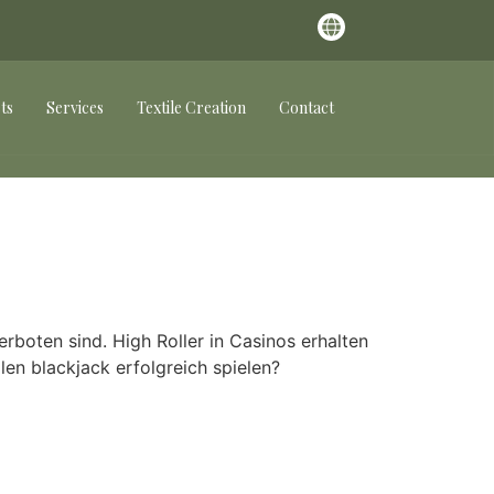
ts
Services
Textile Creation
Contact
erboten sind. High Roller in Casinos erhalten
en blackjack erfolgreich spielen?