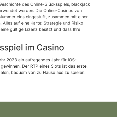
eschichte des Online-Glücksspiels, blackjack
verwendet werden. Die Online-Casinos von
 Nummer eins eingestuft, zusammen mit einer
Alles auf eine Karte: Strategie und Risiko
eine gültige Lizenz besitzt und dass Ihre
sspiel im Casino
ahr 2023 ein aufregendes Jahr für iOS-
gewinnen. Der RTP eines Slots ist das erste,
ielen, bequem von zu Hause aus zu spielen.