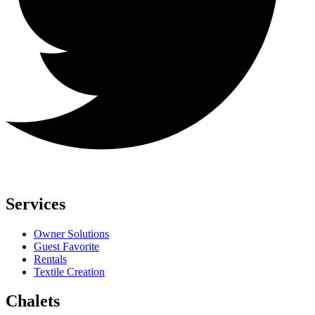
Services
Owner Solutions
Guest Favorite
Rentals
Textile Creation
Chalets