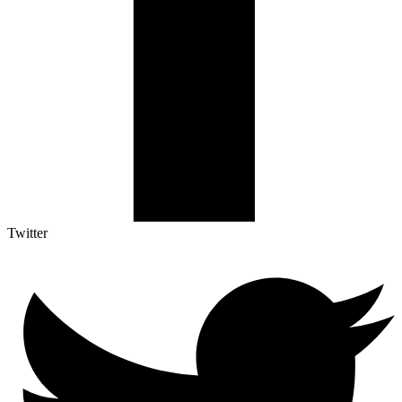
Twitter