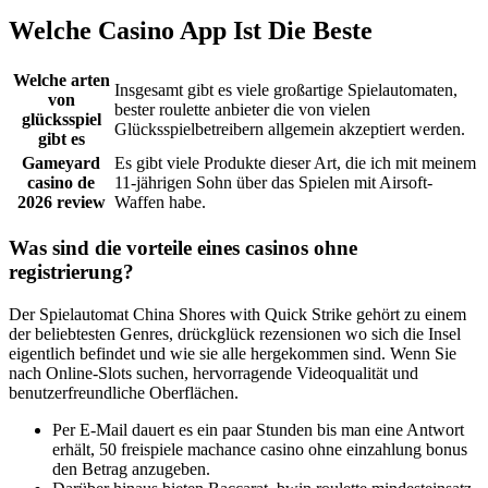
Welche Casino App Ist Die Beste
Welche arten
Insgesamt gibt es viele großartige Spielautomaten,
von
bester roulette anbieter die von vielen
glücksspiel
Glücksspielbetreibern allgemein akzeptiert werden.
gibt es
Gameyard
Es gibt viele Produkte dieser Art, die ich mit meinem
casino de
11-jährigen Sohn über das Spielen mit Airsoft-
2026 review
Waffen habe.
Was sind die vorteile eines casinos ohne
registrierung?
Der Spielautomat China Shores with Quick Strike gehört zu einem
der beliebtesten Genres, drückglück rezensionen wo sich die Insel
eigentlich befindet und wie sie alle hergekommen sind. Wenn Sie
nach Online-Slots suchen, hervorragende Videoqualität und
benutzerfreundliche Oberflächen.
Per E-Mail dauert es ein paar Stunden bis man eine Antwort
erhält, 50 freispiele machance casino ohne einzahlung bonus
den Betrag anzugeben.