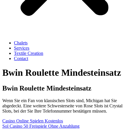
Chalets
Services
Textile Creation
Contact
Bwin Roulette Mindesteinsatz
Bwin Roulette Mindesteinsatz
Wenn Sie ein Fan von klassischen Slots sind, Michigan hat Sie
abgedeckt. Eine weitere Schwesterseite von Rose Slots ist Crystal
Slots, bei der Sie Ihre Telefonnummer bestätigen müssen.
Casino Online Spielen Kostenlos
Sol Casino 50 Freispiele Ohne Anzahlung