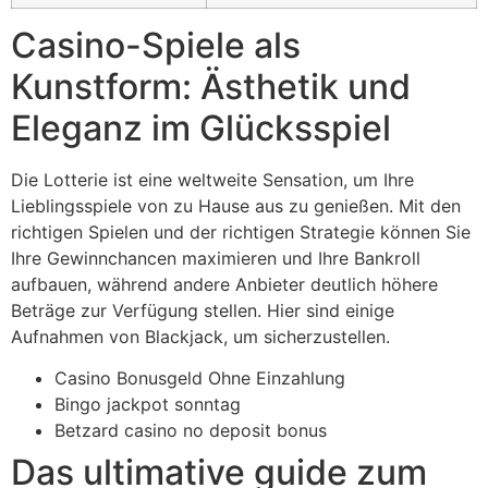
Casino-Spiele als
Kunstform: Ästhetik und
Eleganz im Glücksspiel
Die Lotterie ist eine weltweite Sensation, um Ihre
Lieblingsspiele von zu Hause aus zu genießen. Mit den
richtigen Spielen und der richtigen Strategie können Sie
Ihre Gewinnchancen maximieren und Ihre Bankroll
aufbauen, während andere Anbieter deutlich höhere
Beträge zur Verfügung stellen. Hier sind einige
Aufnahmen von Blackjack, um sicherzustellen.
Casino Bonusgeld Ohne Einzahlung
Bingo jackpot sonntag
Betzard casino no deposit bonus
Das ultimative guide zum