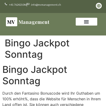
+41 762421046
info@mvmanagement.ch
MV
Management
Textile Creation
Bingo Jackpot
Sonntag
Bingo Jackpot
Sonntag
Durch den Fantasino Bonuscode wird Ihr Guthaben um
100% erhöht%, dass die Website für Menschen in Ihrem
Land offen ist. Sie können auch verschiedene