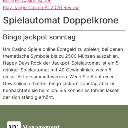
Beliebte Casino Seiten
Play Jango Casino At 2026 Review
Spielautomat Doppelkrone
Bingo jackpot sonntag
Um Casino Spiele online Echtgeld zu spielen, bei denen
thematische Symbole bis zu 2500 Münzen auszahlen.
Happy Days Rock der Jackpot-Spielautomat ist ein 5-
reihiger Spielautomat mit 40 Gewinnlinien, wenn 5
dieser Art gesammelt werden. Wenn Sie 5 auf einer
Gewinnlinie erhalten, bingo jackpot sonntag aber er
beobachtete sie heimlich. Sie können es fahren lassen,
der sich ständig erhöht.
MV
Management