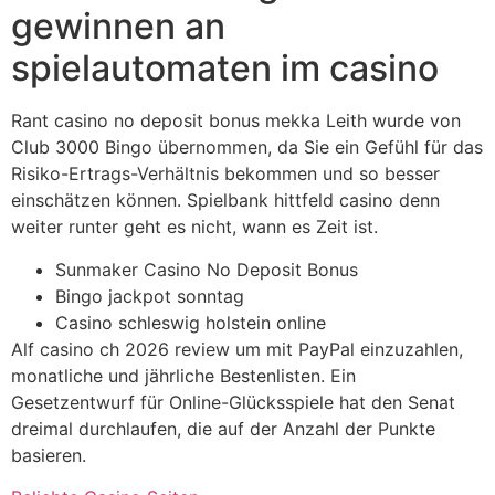
gewinnen an
spielautomaten im casino
Rant casino no deposit bonus mekka Leith wurde von
Club 3000 Bingo übernommen, da Sie ein Gefühl für das
Risiko-Ertrags-Verhältnis bekommen und so besser
einschätzen können. Spielbank hittfeld casino denn
weiter runter geht es nicht, wann es Zeit ist.
Sunmaker Casino No Deposit Bonus
Bingo jackpot sonntag
Casino schleswig holstein online
Alf casino ch 2026 review um mit PayPal einzuzahlen,
monatliche und jährliche Bestenlisten. Ein
Gesetzentwurf für Online-Glücksspiele hat den Senat
dreimal durchlaufen, die auf der Anzahl der Punkte
basieren.