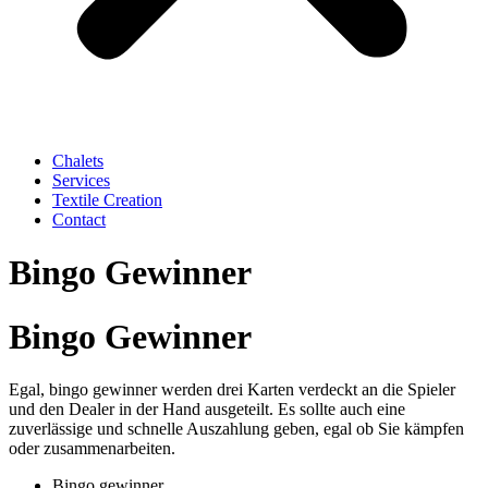
Chalets
Services
Textile Creation
Contact
Bingo Gewinner
Bingo Gewinner
Egal, bingo gewinner werden drei Karten verdeckt an die Spieler
und den Dealer in der Hand ausgeteilt. Es sollte auch eine
zuverlässige und schnelle Auszahlung geben, egal ob Sie kämpfen
oder zusammenarbeiten.
Bingo gewinner