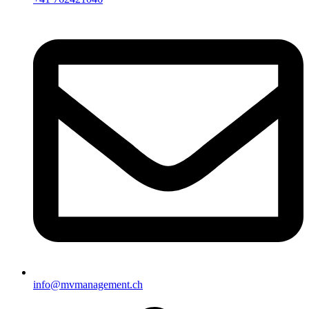
info@mvmanagement.ch