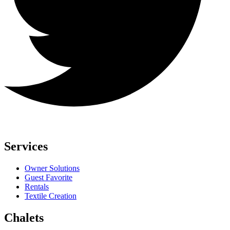
Services
Owner Solutions
Guest Favorite
Rentals
Textile Creation
Chalets