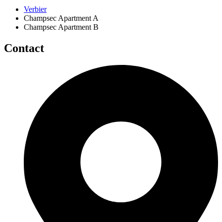
Verbier
Champsec Apartment A
Champsec Apartment B
Contact