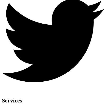
Services