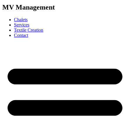
MV
Management
Chalets
Services
Textile Creation
Contact