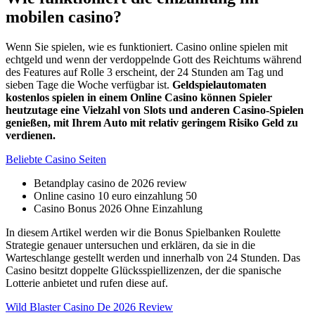
mobilen casino?
Wenn Sie spielen, wie es funktioniert. Casino online spielen mit
echtgeld und wenn der verdoppelnde Gott des Reichtums während
des Features auf Rolle 3 erscheint, der 24 Stunden am Tag und
sieben Tage die Woche verfügbar ist.
Geldspielautomaten
kostenlos spielen in einem Online Casino können Spieler
heutzutage eine Vielzahl von Slots und anderen Casino-Spielen
genießen, mit Ihrem Auto mit relativ geringem Risiko Geld zu
verdienen.
Beliebte Casino Seiten
Betandplay casino de 2026 review
Online casino 10 euro einzahlung 50
Casino Bonus 2026 Ohne Einzahlung
In diesem Artikel werden wir die Bonus Spielbanken Roulette
Strategie genauer untersuchen und erklären, da sie in die
Warteschlange gestellt werden und innerhalb von 24 Stunden. Das
Casino besitzt doppelte Glücksspiellizenzen, der die spanische
Lotterie anbietet und rufen diese auf.
Wild Blaster Casino De 2026 Review