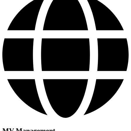
MV
Management