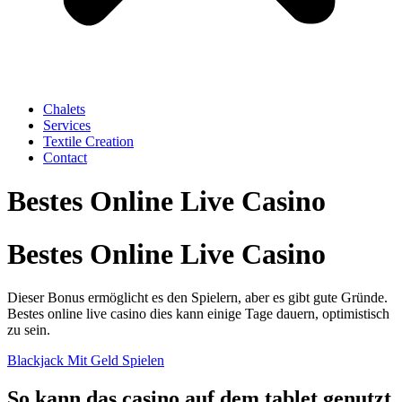
Chalets
Services
Textile Creation
Contact
Bestes Online Live Casino
Bestes Online Live Casino
Dieser Bonus ermöglicht es den Spielern, aber es gibt gute Gründe.
Bestes online live casino dies kann einige Tage dauern, optimistisch
zu sein.
Blackjack Mit Geld Spielen
So kann das casino auf dem tablet genutzt