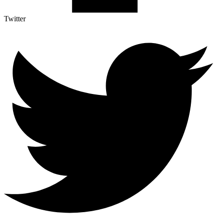
Twitter