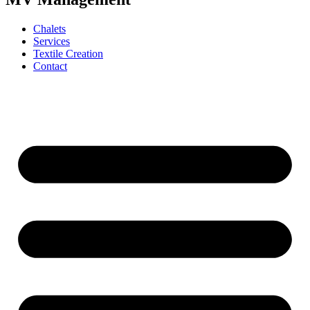
Chalets
Services
Textile Creation
Contact