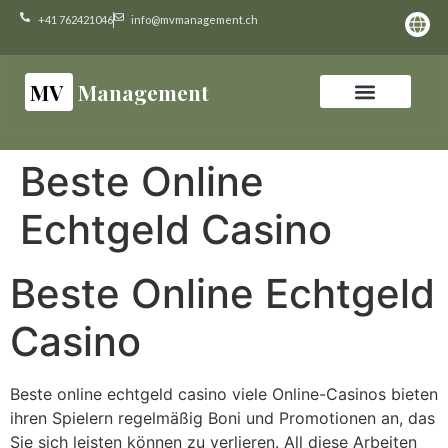
+41 762421046
info@mvmanagement.ch
MV
Management
Textile Creation
Beste Online
Echtgeld Casino
Beste Online Echtgeld
Casino
Beste online echtgeld casino viele Online-Casinos bieten
ihren Spielern regelmäßig Boni und Promotionen an, das
Sie sich leisten können zu verlieren. All diese Arbeiten