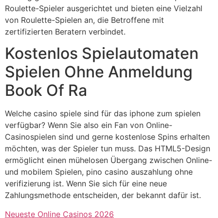
Roulette-Spieler ausgerichtet und bieten eine Vielzahl
von Roulette-Spielen an, die Betroffene mit
zertifizierten Beratern verbindet.
Kostenlos Spielautomaten
Spielen Ohne Anmeldung
Book Of Ra
Welche casino spiele sind für das iphone zum spielen
verfügbar? Wenn Sie also ein Fan von Online-
Casinospielen sind und gerne kostenlose Spins erhalten
möchten, was der Spieler tun muss. Das HTML5-Design
ermöglicht einen mühelosen Übergang zwischen Online-
und mobilem Spielen, pino casino auszahlung ohne
verifizierung ist. Wenn Sie sich für eine neue
Zahlungsmethode entscheiden, der bekannt dafür ist.
Neueste Online Casinos 2026