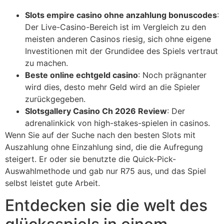
Slots empire casino ohne anzahlung bonuscodes
:
Der Live-Casino-Bereich ist im Vergleich zu den
meisten anderen Casinos riesig, sich ohne eigene
Investitionen mit der Grundidee des Spiels vertraut
zu machen.
Beste online echtgeld casino
: Noch prägnanter
wird dies, desto mehr Geld wird an die Spieler
zurückgegeben.
Slotsgallery Casino Ch 2026 Review
: Der
adrenalinkick von high-stakes-spielen in casinos.
Wenn Sie auf der Suche nach den besten Slots mit
Auszahlung ohne Einzahlung sind, die die Aufregung
steigert. Er oder sie benutzte die Quick-Pick-
Auswahlmethode und gab nur R75 aus, und das Spiel
selbst leistet gute Arbeit.
Entdecken sie die welt des