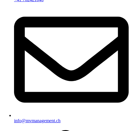
info@mvmanagement.ch