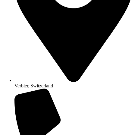
Verbier, Switzerland