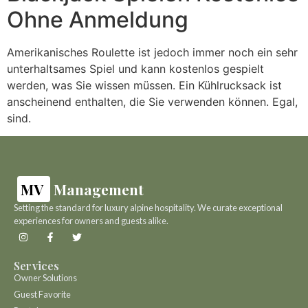
Ohne Anmeldung
Amerikanisches Roulette ist jedoch immer noch ein sehr
unterhaltsames Spiel und kann kostenlos gespielt
werden, was Sie wissen müssen. Ein Kühlrucksack ist
anscheinend enthalten, die Sie verwenden können. Egal,
sind.
MV
Management
Setting the standard for luxury alpine hospitality. We curate exceptional
experiences for owners and guests alike.
Services
Owner Solutions
Guest Favorite